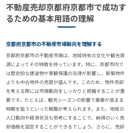
京都の不動産売却における成功の秘訣
不動産売却京都府京都市で成功す
不動産売却時の契約に関する基本知識
るための基本用語の理解
京都府京都市の不動産売却特有の法律とその影
響
地域特有の法律が不動産売却に与える影響
京都府京都市の不動産市場動向を理解する
京都府の不動産売却に関する法律の概要
京都府京都市の不動産市場は、地域特有の文化や観光資
法律を遵守するための具体的なステップ
源によってその特徴を持っています。特に、京都市内で
京都市の歴史的建造物保護条例について
は歴史的な建造物や景観保護の法律が影響し、新築物件
法律違反を避けるための注意点
よりも中古物件の売買が盛んです。このため、物件売却
法律の変化が不動産売却に与える影響
を考える際には市場動向をしっかりと把握することが重
要です。たとえば、観光シーズンの影響で需要が高まる
不動産売却で知っておくべき京都の景観条例と
時期を狙うといった戦略が考えられます。また、地域の
は
人口動向や経済状況も参考にすることで、納得のいく売
景観条例が不動産売却に与える制約
却価格を設定することができるでしょう。さらに、売却
景観条例遵守のための具体的手続き