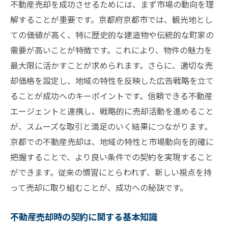
法的理解を深めるための学習方法
不動産売却を成功させるためには、まず市場の動向を理
京都府京都市不動産売却での成功体験を導く知
解することが重要です。京都府京都市では、観光地とし
識と戦略
ての価値が高く、特に歴史的な建造物や伝統的な町家の
需要が高いことが特徴です。これにより、物件の魅力を
成功事例から学ぶ不動産売却のポイント
最大限に活かすことが求められます。さらに、適切な売
戦略的な価格設定と売却タイミングの見極
却価格を設定し、地域の特性を反映した広告戦略を立て
め
ることが成功へのキーポイントです。信頼できる不動産
購入希望者を惹きつける物件の魅力づくり
エージェントと連携し、戦略的に売却活動を進めること
情報収集とマーケティング戦略の重要性
が、スムーズな取引と満足のいく結果につながります。
過去の成功体験に基づく売却アプローチ
京都での不動産売却は、地域の特性と市場動向を的確に
競争の激しい市場で勝ち抜くための知恵
把握することで、より良い条件での契約を実現すること
ができます。従来の慣習にとらわれず、新しい視点を持
って売却に取り組むことが、成功への秘訣です。
不動産売却時の契約に関する基本知識