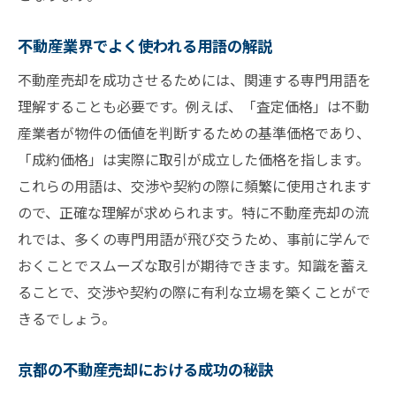
土地利用計画の確認とその重要性
不動産業界でよく使われる用語の解説
不動産売却に関する税金と控除
手続きの流れを把握してスムーズな売却を
不動産売却を成功させるためには、関連する専門用語を
実現
理解することも必要です。例えば、「査定価格」は不動
産業者が物件の価値を判断するための基準価格であり、
規制の変化を見逃さないための情報収集方
「成約価格」は実際に取引が成立した価格を指します。
法
これらの用語は、交渉や契約の際に頻繁に使用されます
不動産売却スムーズに進めるための法的理解の
ので、正確な理解が求められます。特に不動産売却の流
重要性
れでは、多くの専門用語が飛び交うため、事前に学んで
法的理解が不動産売却成功に繋がる理由
おくことでスムーズな取引が期待できます。知識を蓄え
売却契約書の重要項目と確認方法
ることで、交渉や契約の際に有利な立場を築くことがで
法的トラブルを避けるための注意点
きるでしょう。
宅地建物取引業法の基礎知識
法的アドバイザーの活用とそのタイミング
京都の不動産売却における成功の秘訣