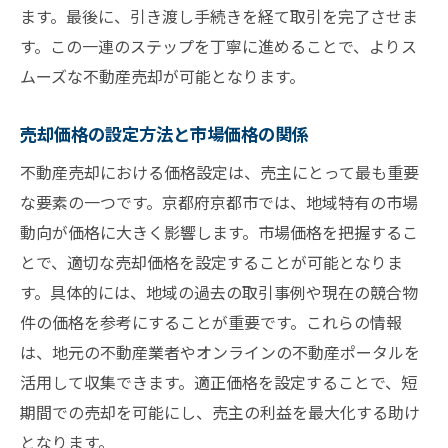
ポイント
ます。最後に、引き渡し手続きを経て取引を完了させま
地域特性を活かした不動産価値の引き出し
す。この一連のステップを丁寧に進めることで、よりス
方
ムーズな不動産売却が可能となります。
地域の人気エリアを知ることで成功する売
売却価格の設定方法と市場価格の関係
却
地域特有の文化と不動産売却の関係
不動産売却における価格設定は、売主にとって最も重要
な要素の一つです。京都府京都市では、地域特有の市場
地域のインフラ開発が売却に与える影響
動向が価格に大きく影響します。市場価格を把握するこ
地域の歴史と不動産の魅力をアピールする
とで、適切な売却価格を設定することが可能となりま
方法
す。具体的には、地域の過去の取引事例や現在の競合物
地域住民のニーズを踏まえた売却戦略
件の価格を参考にすることが重要です。これらの情報
京都府京都市不動産売却時に注意すべき規制と
は、地元の不動産業者やオンラインの不動産ポータルを
手続き
活用して収集できます。適正価格を設定することで、短
不動産売却時の手続きと必要書類
期間での売却を可能にし、売主の利益を最大化する助け
規制をクリアするためのポイントと手順
となります。