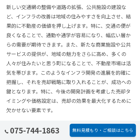
新しい交通網の整備や道路の拡張、公共施設の建設な
ど、インフラの改善は地域の住みやすさを向上させ、結
果的に不動産の価値を押し上げます。特に、交通の便が
良くなることで、通勤や通学が容易になり、幅広い層か
らの需要が期待できます。また、新たな商業施設や公共
サービスの提供が、地域の魅力をさらに高め、多くの
人々が住みたいと思う町になることで、不動産市場は活
気を帯びます。このようなインフラ開発の進展を的確に
把握し、それを売却戦略に取り入れることが、成功への
鍵となります。特に、今後の開発計画を考慮した売却タ
イミングや価格設定は、売却の効果を最大化するために
欠かせない要素です。
地域の歴史と不動産の魅力をアピールする方法
075-744-1863
無料見積もり・ご相談はこちら