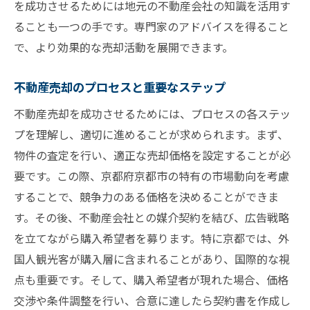
を成功させるためには地元の不動産会社の知識を活用す
京都の景観条例と歴史的街並みの保護
ることも一つの手です。専門家のアドバイスを得ること
条例に基づく建築許可の取得方法
で、より効果的な売却活動を展開できます。
景観条例違反によるリスクと対策
景観を活かした不動産売却の魅力
不動産売却のプロセスと重要なステップ
京都府京都市不動産売却のための専門家アドバ
不動産売却を成功させるためには、プロセスの各ステッ
イス活用法
プを理解し、適切に進めることが求められます。まず、
不動産専門家の選び方とその役割
物件の査定を行い、適正な売却価格を設定することが必
要です。この際、京都府京都市の特有の市場動向を考慮
弁護士と相談すべき不動産売却の法律問題
することで、競争力のある価格を決めることができま
不動産エージェントを活用するメリット
す。その後、不動産会社との媒介契約を結び、広告戦略
専門家と連携して売却を進めるステップ
を立てながら購入希望者を募ります。特に京都では、外
専門家の意見を取り入れた戦略的売却
国人観光客が購入層に含まれることがあり、国際的な視
アドバイザーに聞く成功する売却の秘訣
点も重要です。そして、購入希望者が現れた場合、価格
地域の特性を活かす不動産売却京都府京都市の
交渉や条件調整を行い、合意に達したら契約書を作成し