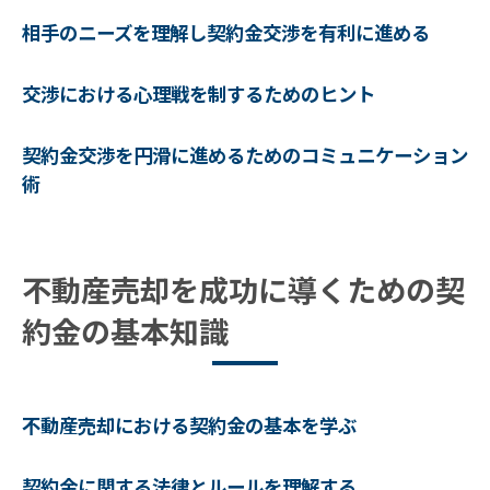
相手のニーズを理解し契約金交渉を有利に進める
契約金設定が売却のスムーズさを左右する
要因
交渉における心理戦を制するためのヒント
成功談に学ぶ契約金適正化のメリット
よくある不動産売却の契約金トラブルを未然に
契約金交渉を円滑に進めるためのコミュニケーション
防ぐ方法
術
契約金トラブルの原因を知り事前対策を講
じる
トラブルを未然に防ぐ契約金設定の工夫
不動産売却を成功に導くための契
よくある問題例とその解決策
約金の基本知識
契約書で契約金を明確にするためのポイン
ト
契約金トラブルを防ぐための法的サポート
不動産売却における契約金の基本を学ぶ
の活用
契約金に関する法律とルールを理解する