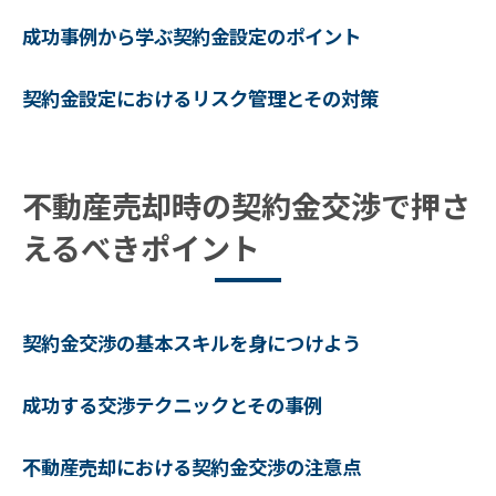
契約金の構成要素を知り、適切に扱う
成功事例から学ぶ契約金設定のポイント
契約金に関する最新のトレンドを把握しよ
う
契約金設定におけるリスク管理とその対策
初心者でも理解できる契約金の基礎
契約金に関するよくある疑問とその解決方
不動産売却時の契約金交渉で押さ
法
えるべきポイント
契約金の適切な設定が不動産売却の成否を左右
する理由
契約金の設定が売却のタイミングに及ぼす
契約金交渉の基本スキルを身につけよう
影響
適切な契約金設定がトラブル回避につなが
成功する交渉テクニックとその事例
る理由
売主と買主双方にとっての契約金の重要性
不動産売却における契約金交渉の注意点
市場価値と契約金のバランスをどう取るか