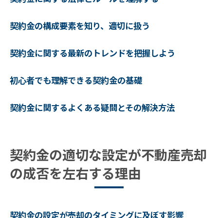
トラブル防止のために知っておくべき契約
金の知識
契約金の構成要素を知り、適切に扱う
専門家が教える不動産売却契約金の交渉術
プロが勧める契約金交渉の基本
契約金に関する最新のトレンドを把握しよう
専門家が語る契約金交渉の成功事例
初心者でも理解できる契約金の基礎
契約金交渉でのプロの視点とアドバイス
専門家に聞く契約金交渉のよくあるミス
契約金に関するよくある疑問とその解決方法
プロのノウハウを活用した契約金交渉術
契約金交渉をリードするための専門的な知
識
契約金の適切な設定が不動産売却
不動産売却契約金の全体像を理解し安心して取
の成否を左右する理由
引を進めよう
契約金の流れを把握し安心して準備する
取引前に知っておきたい契約金の全体図
契約金の設定が売却のタイミングに及ぼす影響