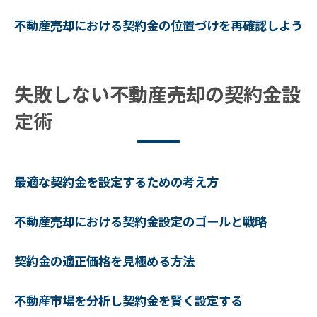
不動産売却時の契約金交渉で押さえるべきポイ
不動産売却における契約金の位置づけを再確認しよう
ント
契約金交渉の基本スキルを身につけよう
成功する交渉テクニックとその事例
失敗しない不動産売却の契約金設
不動産売却における契約金交渉の注意点
定術
相手のニーズを理解し契約金交渉を有利に
進める
交渉における心理戦を制するためのヒント
最適な契約金を設定するための考え方
契約金交渉を円滑に進めるためのコミュニ
ケーション術
不動産売却における契約金設定のゴールと戦略
不動産売却を成功に導くための契約金の基本知
識
契約金の適正価格を見極める方法
不動産売却における契約金の基本を学ぶ
不動産市場を分析し契約金を賢く設定する
契約金に関する法律とルールを理解する