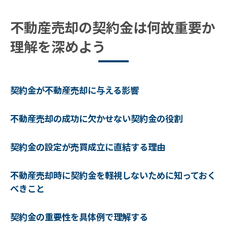
不動産売却時に契約金を軽視しないために
不動産売却の契約金は何故重要か
知っておくべきこと
理解を深めよう
契約金の重要性を具体例で理解する
不動産売却における契約金の位置づけを再
確認しよう
契約金が不動産売却に与える影響
失敗しない不動産売却の契約金設定術
最適な契約金を設定するための考え方
不動産売却の成功に欠かせない契約金の役割
不動産売却における契約金設定のゴールと
戦略
契約金の設定が売買成立に直結する理由
契約金の適正価格を見極める方法
不動産売却時に契約金を軽視しないために知っておく
不動産市場を分析し契約金を賢く設定する
べきこと
成功事例から学ぶ契約金設定のポイント
契約金設定におけるリスク管理とその対策
契約金の重要性を具体例で理解する