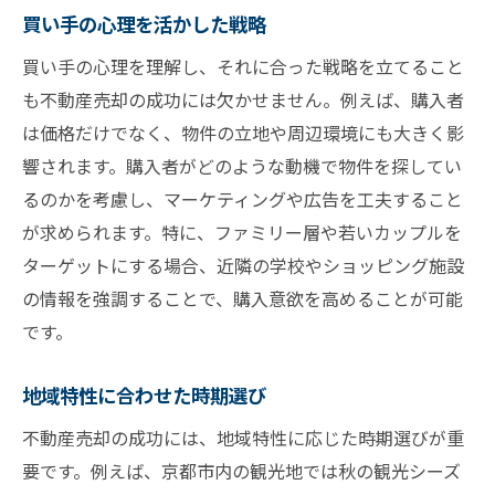
市場の変化に素早く対応する方法
買い手の心理を活かした戦略
競合との差別化を図るポイント
買い手の心理を理解し、それに合った戦略を立てること
トレンドに基づく価格設定のコツ
も不動産売却の成功には欠かせません。例えば、購入者
市場の動きから学ぶ売却成功の鍵
は価格だけでなく、物件の立地や周辺環境にも大きく影
響されます。購入者がどのような動機で物件を探してい
京都での不動産売却に適した季節とは
るのかを考慮し、マーケティングや広告を工夫すること
京都の不動産市場の季節的特徴
が求められます。特に、ファミリー層や若いカップルを
春と秋の売却における利点
ターゲットにする場合、近隣の学校やショッピング施設
地域特有の文化行事と売却の関係
の情報を強調することで、購入意欲を高めることが可能
季節に応じた効果的な売却方法
です。
京都ならではの売却シーズンの選び方
地域特性に合わせた時期選び
季節ごとの売却成功事例から学ぶ
不動産売却の成功には、地域特性に応じた時期選びが重
要です。例えば、京都市内の観光地では秋の観光シーズ