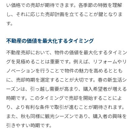
い価格での売却が期待できます。各季節の特徴を理解
地域特性を考慮した売却時期の決定
し、それに応じた売却計画を立てることが鍵となりま
タイミングを逃さないための計画立案
す。
新生活シーズンを逃さない不動産売却のポイン
ト
不動産の価値を最大化するタイミング
新生活需要に対応した物件準備
不動産売却において、物件の価値を最大化するタイミン
新生活を始める人の心理を理解する
グを見極めることは重要です。例えば、リフォームやリ
新生活シーズンならではの広告戦略
ノベーションを行うことで物件の魅力を高めるととも
物件の魅力を引き出す見せ方
に、売却時期を選定することが大切です。春の新生活シ
ーズンは、引っ越し需要が高まり、購入希望者が増える
新生活需要のピークを逃さない売却活動
時期です。このタイミングで売却を開始することによ
新生活に適した物件の選び方
り、より有利な条件で取引が進むことが期待されます。
市場トレンドを味方につける不動産売却の秘訣
また、秋も同様に観光シーズンであり、購入者の興味を
最新の市場トレンドを理解する
引きやすい時期です。
トレンドを活かした売却戦略の立案