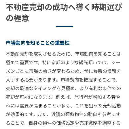
過去のデータから学ぶ売却時期
不動産売却の成功へ導く時期選び
季節ごとの不動産市場動向を活かした売却戦略
の極意
春の新生活シーズンに向けた準備
夏の観光需要を狙った売却方法
秋の穏やかな気候を活かした魅力的な内覧
市場動向を知ることの重要性
冬のボーナスシーズンの買い手心理
不動産売却を成功させるために、市場動向を知ることは
季節による内覧数の変動を理解する
極めて重要です。特に京都のような観光都市では、シー
市場のトレンドに合わせた柔軟な戦略
ズンごとに市場の動きが変わるため、常に最新の情報を
入手する必要があります。市場動向を把握することで、
京都での不動産売却は春と秋が狙い目
売却の最適なタイミングを見極め、より有利な条件での
春の需要増加を見越した売却計画
売却が可能になります。例えば、旅行者が増加する春や
秋の観光シーズンに合わせるメリット
秋には需要が高まることが多く、これを狙った売却活動
京都の特性を活かした売却事例
が効果的です。また、近隣の類似物件の動向も参考にす
観光都市ならではの時期選びのポイント
ることで、自身の物件の価格設定や売却戦略を調整する
地域に根ざした不動産売却の工夫