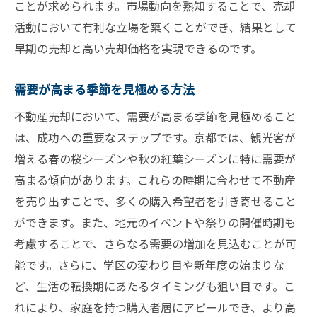
ことが求められます。市場動向を熟知することで、売却
京都市場の季節的特性を把握する
活動において有利な立場を築くことができ、結果として
観光客増加を活用した不動産売却術
早期の売却と高い売却価格を実現できるのです。
観光需要を見越した売却準備
需要が高まる季節を見極める方法
短期滞在者をターゲットにした戦略
不動産売却において、需要が高まる季節を見極めること
観光客の興味を引く物件の魅力化
は、成功への重要なステップです。京都では、観光客が
観光シーズンにおけるマーケティング手法
増える春の桜シーズンや秋の紅葉シーズンに特に需要が
観光地特有の需要を活かすための工夫
高まる傾向があります。これらの時期に合わせて不動産
観光客の動向を理解した売却スケジュール
を売り出すことで、多くの購入希望者を引き寄せること
不動産売却のタイミングを見極める方法
ができます。また、地元のイベントや祭りの開催時期も
市場分析によるタイミングの見極め方
考慮することで、さらなる需要の増加を見込むことが可
季節ごとの売買データの活用法
能です。さらに、学区の変わり目や新年度の始まりな
ど、生活の転換期にあたるタイミングも狙い目です。こ
需要と供給のバランスを理解する
れにより、家庭を持つ購入者層にアピールでき、より高
過去の成功事例から学ぶタイミング選び