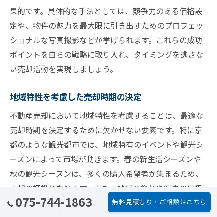
果的です。具体的な手法としては、競争力のある価格設
定や、物件の魅力を最大限に引き出すためのプロフェッ
ショナルな写真撮影などが挙げられます。これらの成功
ポイントを自らの戦略に取り入れ、タイミングを逃さな
い売却活動を実現しましょう。
地域特性を考慮した売却時期の決定
不動産売却において地域特性を考慮することは、最適な
売却時期を決定するために欠かせない要素です。特に京
都のような観光都市では、地域特有のイベントや観光シ
ーズンによって市場が動きます。春の新生活シーズンや
秋の観光シーズンは、多くの購入希望者が集まるため、
売却の好機となります。また、地域の祭りや行事の日程
075-744-1863
無料見積もり・ご相談はこちら
を考慮することで、さらに多くの見込み客を引き寄せる