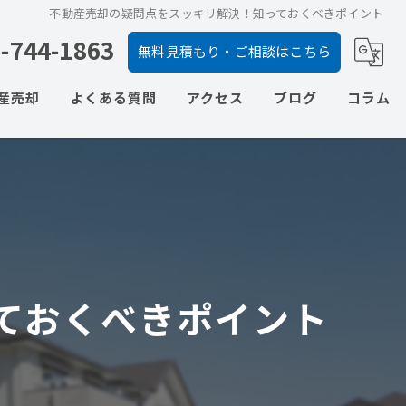
不動産売却の疑問点をスッキリ解決！知っておくべきポイント
-744-1863
無料見積もり・ご相談はこちら
産売却
よくある質問
アクセス
ブログ
コラム
の相談
ての相談
ションの相談
の相談
ておくべきポイント
の相談