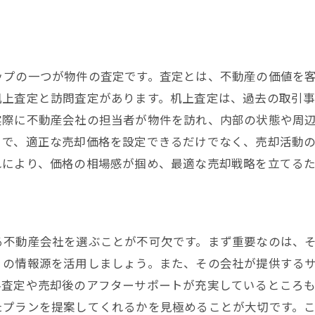
価格見直しのタイミング
法律手続きを知って不動産売却をスムーズに進める
必要な契約書類とは
ップの一つが物件の査定です。査定とは、不動産の価値を
売買契約の基本
机上査定と訪問査定があります。机上査定は、過去の取引
法律的な注意点とトラブル回避法
実際に不動産会社の担当者が物件を訪れ、内部の状態や周
登記手続きの流れを理解する
とで、適正な売却価格を設定できるだけでなく、売却活動
専門家との連携方法
れにより、価格の相場感が掴め、最適な売却戦略を立てる
法律改正に伴う最新情報
不動産売却の時間管理と効果的な進め方
売却スケジュールの組み方
る不動産会社を選ぶことが不可欠です。まず重要なのは、
時間がかかる理由とその対策
くの情報源を活用しましょう。また、その会社が提供する
迅速に売却するための戦略
料査定や売却後のアフターサポートが充実しているところ
時間を有効に使うためのヒント
たプランを提案してくれるかを見極めることが大切です。