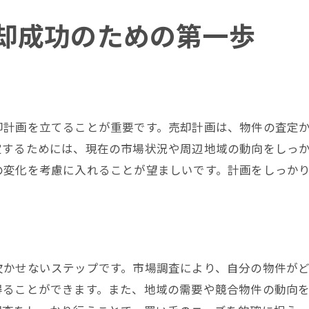
買い手との信頼関係を築く方法
却成功のための第一歩
売却を成功させるための最終確認
取引中に気をつけるべきポイント
不動産売却の知識を深めて成功に導くポイント
不動産市場の最新トレンドを知る
却計画を立てることが重要です。売却計画は、物件の査定
売却に役立つ情報源の活用法
定するためには、現在の市場状況や周辺地域の動向をしっ
実際の成功例から学ぶ
の変化を考慮に入れることが望ましいです。計画をしっか
売却におけるリスク管理
専門家の意見を活かす方法
知識を深めるための勉強法
欠かせないステップです。市場調査により、自分の物件が
得ることができます。また、地域の需要や競合物件の動向