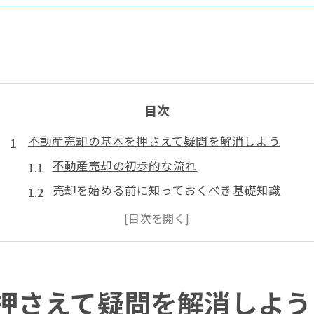
目次
不動産売却の基本を押さえて疑問を解消しよう
不動産売却の初歩的な流れ
売却を始める前に知っておくべき基礎知識
物件の査定方法とその重要性
不動産会社選びのポイント
売却にかかる費用と税金
不動産売却の手取り額を予測する方法
押さえて疑問を解消しよう
プロが語る不動産売却成功のための第一歩