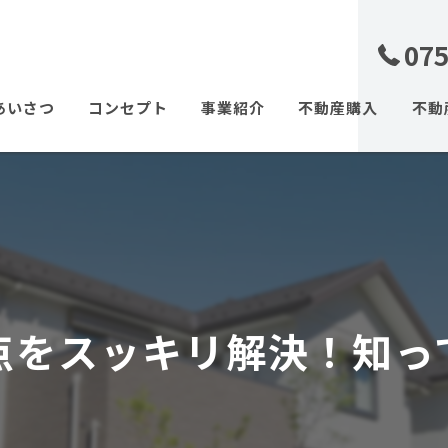
075
あいさつ
コンセプト
事業紹介
不動産購入
不動
土地
戸建
マン
相続
点をスッキリ解決！知っ
離婚