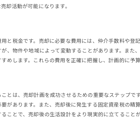
売却プロセスの進捗管理法
な売却活動が可能になります。
売却完了までの一般的な期間
よくある不動産売却の疑問とその回答
売却時によくある質問集
費用と税金です。売却に必要な費用には、仲介手数料や登
価格交渉に関する疑問の解消
すが、物件や地域によって変動することがあります。また
売却後のトラブルについて
すすめします。これらの費用を正確に把握し、計画的に予
広告掲載についてのよくある質問
法律に関する一般的な質問
不動産会社に関する疑問と回答
ることは、売却計画を成功させるための重要なステップで
不動産売却の実践的なアドバイスで安心の取引を
必要があります。また、売却後に発生する固定資産税の精
プロが教える売却の裏技
することで、売却後の生活設計をより現実的に立てること
安心して取引を進めるためのチェックリスト
失敗しないための事前準備