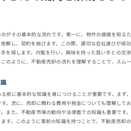
売却計画の立て方
市場調査の重要性
プロが教える効果的な広告方法
いのがその基本的な流れです。第一に、物件の価値を知るた
交渉のコツと注意点
に依頼し、契約を結びます。この際、適切な会社選びが成功
売却成功事例から学ぶポイント
い手を探します。内覧を行い、興味を持った買い手との交
不動産売却を成功に導く心構え
。このように、不動産売却の流れを理解することで、スムー
不動産売却の適正価格設定のコツを学ぶ
知識
市場価値の調べ方
競合物件との比較
める前に基本的な知識を身につけることが重要です。まず
価格設定の柔軟性と戦略
です。次に、売却に関わる費用や税金についても理解して
す。また、不動産市場の動向や法律面での知識も重要です
価格交渉で失敗しないために
ります。このように事前の知識を持つことで、不動産売却
価格設定に影響を与える要素