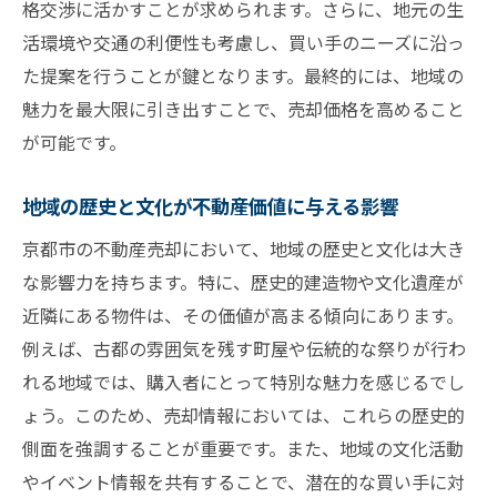
価格交渉における心理的要素の理解
格交渉に活かすことが求められます。さらに、地元の生
活環境や交通の利便性も考慮し、買い手のニーズに沿っ
不動産売却における物件の利便性と周辺環境を
た提案を行うことが鍵となります。最終的には、地域の
活かす方法
魅力を最大限に引き出すことで、売却価格を高めること
利便性をアピールするための具体的なポイ
が可能です。
ント
周辺環境が購入者に与える印象の重要性
地域の歴史と文化が不動産価値に与える影響
物件の特徴を最大限に活かしたプレゼンテ
京都市の不動産売却において、地域の歴史と文化は大き
ーション
な影響力を持ちます。特に、歴史的建造物や文化遺産が
交通アクセスの良さを強調する方法
近隣にある物件は、その価値が高まる傾向にあります。
生活関連施設の近接性をアピールする
例えば、古都の雰囲気を残す町屋や伝統的な祭りが行わ
自然環境や景観を活用した売却戦略
れる地域では、購入者にとって特別な魅力を感じるでし
価格交渉の成功には柔軟な対応と買い手のニー
ょう。このため、売却情報においては、これらの歴史的
ズ理解が不可欠
側面を強調することが重要です。また、地域の文化活動
買い手のニーズを把握するための情報収集
やイベント情報を共有することで、潜在的な買い手に対