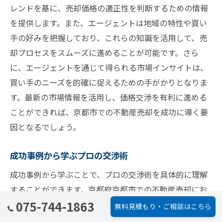
レンドを基に、売却価格の適正性を判断するための情報
を提供します。また、エージェントは地域の特性や買い
手の好みを把握しており、これらの知識を活用して、売
却プロセスをスムーズに進めることが可能です。さら
に、エージェントを通じて得られる市場インサイトは、
買い手のニーズを的確に捉えるための手がかりとなりま
す。最新の市場情報を活用し、価格交渉を有利に進める
ことができれば、京都市での不動産売却を成功に導く要
因となるでしょう。
成功事例から学ぶプロの交渉術
成功事例から学ぶことで、プロの交渉術を具体的に理解
することができます。京都府京都市での不動産売却にお
075-744-1863
いて、交渉が成功した事例を分析することは非常に有用
無料見積もり・ご相談はこちら
です。例えば、市場の動向を見極め、売り手として有利