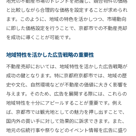
地元の不動産市場のトレンドを把握し、競合物件の価格
過去の事例を基にした価格設定の基準
と比較しながら合理的な価格を設定することが求められ
地域独特の価格トレンドを研究する
ます。このように、地域の特色を活かしつつ、市場動向
価格設定における柔軟性の重要性
に即した価格設定を行うことで、京都市での不動産売却
具体的事例が示す市場反応の予測
を成功に導くことが可能です。
不動産売却成功のための地域市場情報の活用法
地域特性を活かした広告戦略の重要性
市場データの効率的な集め方
不動産売却においては、地域特性を活かした広告戦略が
情報分析がもたらす売却成功率の向上
成功の鍵となります。特に京都府京都市では、地域の歴
データドリブンな売却戦略の立案
史や文化、自然環境などが不動産の価値に大きく影響を
地域情報を使った差別化戦略
与えます。そのため、広告を展開する際には、これらの
市場情報を活用した価格設定の精度向上
地域特性を十分にアピールすることが重要です。例え
リアルタイムデータの重要性と活用法
ば、京都市では観光地としての魅力を押し出すことで、
国内外の買い手に対して効果的に訴求できます。また、
地元の伝統行事や祭りなどのイベント情報を広告に盛り