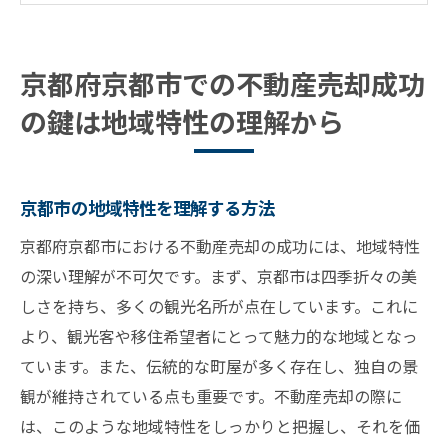
京都市の地理的要因を活かした不動産売却
地元の特色を生かした価格設定のアプロー
京都府京都市での不動産売却成功
チ
の鍵は地域特性の理解から
地域特性を活かした広告戦略の重要性
地元コミュニティとの関係構築がもたらす
メリット
京都市の地域特性を理解する方法
最新市場動向を踏まえた京都市での価格交渉戦
京都府京都市における不動産売却の成功には、地域特性
略
の深い理解が不可欠です。まず、京都市は四季折々の美
市場調査に基づく価格交渉のステップ
しさを持ち、多くの観光名所が点在しています。これに
最近の売買事例から学ぶ交渉のヒント
より、観光客や移住希望者にとって魅力的な地域となっ
価格設定の柔軟性が成功に繋がる理由
ています。また、伝統的な町屋が多く存在し、独自の景
市場動向を反映した価格調整のタイミング
観が維持されている点も重要です。不動産売却の際に
競合物件分析による交渉戦略の立案
は、このような地域特性をしっかりと把握し、それを価