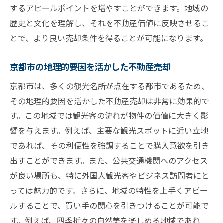
法
するアピールポイントを増やすことができます。地域の
歴史と文化を理解し、それを不動産価値に反映させるこ
柔軟な価格交渉がもたらす長期的利益
とで、より良い売却条件を得ることが可能になります。
購入者の視点から見た価値の提供
相手の立場に立った交渉スタイルの構築
京都市の地理的要因を活かした不動産売却
ニーズに応じたオファーのカスタマイズ法
京都市は、多くの観光名所が点在する都市であるため、
交渉過程でのコミュニケーションの重要性
その地理的要因を活かした不動産売却は非常に効果的で
不動産エージェントのプロの助言を活用した交
す。この地域では観光客の流れが物件の価値に大きく影
渉術
響を与えます。例えば、主要な観光スポットに近い立地
エージェントと連携した交渉戦略の構築
であれば、その利便性を強調することで購入意欲を引き
プロから学ぶ価格交渉のテクニック
出すことができます。また、公共交通機関へのアクセス
エージェントの経験から得る市場インサイ
が良い場所も、特に外国人観光客やビジネス訪問者にと
ト
っては魅力的です。さらに、地域の特性を上手くアピー
ルすることで、買い手の関心を引きつけることが可能で
成功事例から学ぶプロの交渉術
す。例えば、四季折々の自然美を楽しめる地域であれ
信頼できるエージェントの選び方