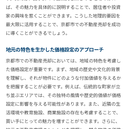
ば、その魅力を具体的に説明することで、居住者や投資
エージェントを通じた買い手との信頼構築
家の興味を惹くことができます。こうした地理的要因を
京都市の不動産市場を知ることで得られる交渉
最大限に活用することで、京都市での不動産売却を成功
の優位性
に導くことができるでしょう。
地域市場のデータ活用法
市場変動を踏まえた交渉のタイミング
地元の特色を生かした価格設定のアプローチ
競合状況を考慮した戦略的交渉術
京都市での不動産売却においては、地域の特色を考慮し
地域特化型の情報がもたらす交渉の強み
た価格設定が重要です。まず、地域の歴史や文化的背景
京都市市場のトレンドを分析する方法
を理解し、それが物件にどのような付加価値を与えるか
を把握することが必要です。例えば、伝統的な町家が立
長期的視野での市場理解の利点
ち並ぶエリアでは、その独特の風情や歴史的価値が価格
売却事例から学ぶ京都市での価格設定のポイン
設定に影響を与える可能性があります。また、近隣の生
ト
活環境や教育施設、商業施設の存在も考慮することで、
成功事例に見る価格設定の秘訣
買い手にとっての魅力を増すことができます。さらに、
失敗例から学ぶ避けるべき価格設定