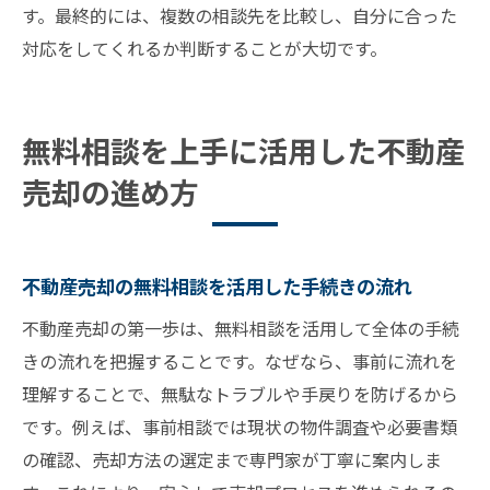
す。最終的には、複数の相談先を比較し、自分に合った
不動産売却の無料相談を公的機関で受ける
対応をしてくれるか判断することが大切です。
方法
公的機関と専門家の相談を併用するベスト
な流れ
無料相談を上手に活用した不動産
やってはいけない不動産売却相談の落とし穴
売却の進め方
不動産売却相談でやってはいけない行動を
解説
家の売却で絶対避けたい相談先の選択ミス
不動産売却の無料相談を活用した手続きの流れ
無料相談時に多い不動産売却のトラブル事
不動産売却の第一歩は、無料相談を活用して全体の手続
例
きの流れを把握することです。なぜなら、事前に流れを
相談先選びで不動産屋が嫌がることとは何
理解することで、無駄なトラブルや手戻りを防げるから
か
です。例えば、事前相談では現状の物件調査や必要書類
土地売却相談で注意すべき情報提供のポイ
の確認、売却方法の選定まで専門家が丁寧に案内しま