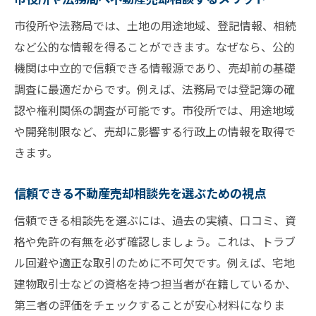
ろう
市役所や法務局では、土地の用途地域、登記情報、相続
土地の相談で法務局を活用する際の注意点
など公的な情報を得ることができます。なぜなら、公的
専門家へ土地売却相談するメリットとデメ
機関は中立的で信頼できる情報源であり、売却前の基礎
リット
調査に最適だからです。例えば、法務局では登記簿の確
認や権利関係の調査が可能です。市役所では、用途地域
法務局や市役所の活用が安心な不動産売却の秘
や開発制限など、売却に影響する行政上の情報を取得で
訣
きます。
法務局や市役所の不動産売却相談が安心な
理由
信頼できる不動産売却相談先を選ぶための視点
不動産売却時に公的機関を利用するポイン
信頼できる相談先を選ぶには、過去の実績、口コミ、資
ト
格や免許の有無を必ず確認しましょう。これは、トラブ
土地の相談を法務局で行うメリットと注意
ル回避や適正な取引のために不可欠です。例えば、宅地
点
建物取引士などの資格を持つ担当者が在籍しているか、
市役所での不動産売却相談の手順と注意事
第三者の評価をチェックすることが安心材料になりま
項