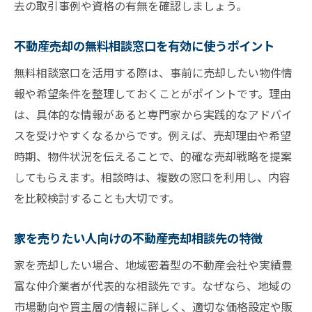
去の取引事例や資格の有無を確認しましょう。
不動産売却に強い相談窓口の見極め方と体
験談
不動産売却の無料相談窓口を有効に使うポイント
無料相談でやってはいけない質問とその理
無料相談窓口を活用する際は、事前に売却したい物件情
由
報や希望条件を整理しておくことがポイントです。理由
司法書士や市役所の無料相談を使い分ける
は、具体的な情報があると専門家から実践的なアドバイ
コツ
スを受けやすくなるからです。例えば、売却理由や希望
不動産売却の無料相談で失敗しない交渉術
時期、物件状況を伝えることで、的確な売却戦略を提案
家を売りたい時に注意すべき相談先の選び方
してもらえます。相談時は、複数の窓口を利用し、内容
家を売りたい時の不動産売却相談先比較ポ
を比較検討することも大切です。
イント
家を売りたい人向けの不動産売却相談先の特徴
不動産売却の相談はどこに頼むのが最適か
検証
家を売却したい場合、地域密着型の不動産会社や実績豊
富な仲介業者が代表的な相談先です。なぜなら、地域の
口コミや実績から選ぶ不動産売却相談先の
市場動向や買主層の情報に詳しく、適切な価格設定や販
基準