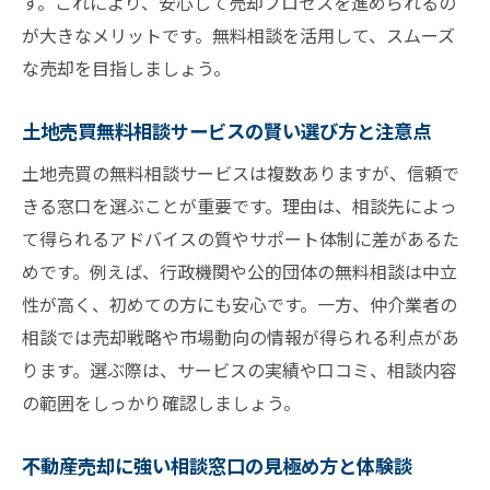
ント
す。これにより、安心して売却プロセスを進められるの
が大きなメリットです。無料相談を活用して、スムーズ
不動産売却相談で失敗しないための心得
な売却を目指しましょう。
司法書士への相談が有効なケースとその理由
不動産売却で司法書士が活躍する相談内容
土地売買無料相談サービスの賢い選び方と注意点
とは
土地売買の無料相談サービスは複数ありますが、信頼で
土地売却の相談に司法書士を選ぶメリット
きる窓口を選ぶことが重要です。理由は、相談先によっ
不動産売却時の登記トラブルを司法書士で
て得られるアドバイスの質やサポート体制に差があるた
防ぐ
めです。例えば、行政機関や公的団体の無料相談は中立
相続など特殊な不動産売却相談は司法書士
性が高く、初めての方にも安心です。一方、仲介業者の
へ
相談では売却戦略や市場動向の情報が得られる利点があ
司法書士と不動産会社の役割の違いと使い
ります。選ぶ際は、サービスの実績や口コミ、相談内容
分け
の範囲をしっかり確認しましょう。
相談費用を抑えた司法書士選びのポイント
不動産売却に強い相談窓口の見極め方と体験談
納得できる不動産売却を実現する相談方法の極