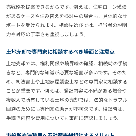
売戦略を提案できるからです。例えば、住宅ローン残債
不動産売却で失敗しないための相談先の選
があるケースや住み替えを検討中の場合も、具体的なサ
び方
ポートを受けられます。相談先選びでは、担当者の説明
家の売却相談でやってはいけないことを解
力や対応の丁寧さも重視しましょう。
説
不動産売却相談の進め方と安心できる選択
土地売却で専門家に相談するべき場面と注意点
肢
土地売却では、権利関係や境界線の確認、相続時の手続
土地売却で失敗しないための相談先のポイント
きなど、専門的な知識が必要な場面が多いです。そのた
土地売却時の不動産売却相談先の選定基準
め、司法書士や土地家屋調査士などの専門家に相談する
とは
ことが重要です。例えば、登記内容に不備がある場合や
土地の相談は市役所と司法書士どちらが安
複数人で所有している土地の売却では、法的なトラブル
心か
回避のためにも専門家の助言が不可欠です。相談時は、
不動産売却の無料相談で土地取引を成功さ
手続き内容や費用についても事前に確認しましょう。
せるコツ
市役所や法務局へ不動産売却相談するメリット
土地売却の相談時に避けたい落とし穴を知