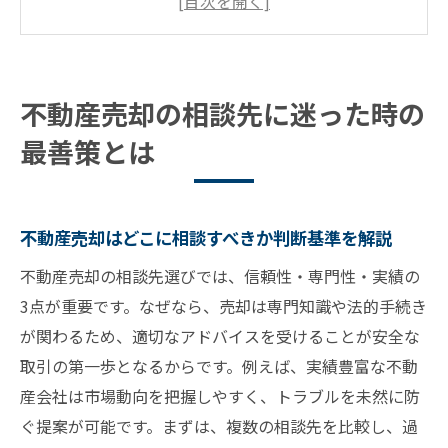
イント
家を売りたい人向けの不動産売却相談先の
特徴
不動産売却の相談先に迷った時の
土地売却で専門家に相談するべき場面と注
最善策とは
意点
市役所や法務局へ不動産売却相談するメリ
ット
不動産売却はどこに相談すべきか判断基準を解説
信頼できる不動産売却相談先を選ぶための
視点
不動産売却の相談先選びでは、信頼性・専門性・実績の
3点が重要です。なぜなら、売却は専門知識や法的手続き
無料相談を上手に活用した不動産売却の進め方
が関わるため、適切なアドバイスを受けることが安全な
不動産売却の無料相談を活用した手続きの
取引の第一歩となるからです。例えば、実績豊富な不動
流れ
産会社は市場動向を把握しやすく、トラブルを未然に防
土地売買無料相談サービスの賢い選び方と
ぐ提案が可能です。まずは、複数の相談先を比較し、過
注意点