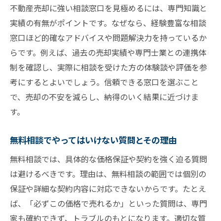
意
不動産売却に強い相談窓口を見極めるには、専門知識と
不動産売却で納得できる相談方法と手順を
実績の有無がポイントです。なぜなら、経験豊富な相談
解説
窓口ほど的確なアドバイスや問題解決力を持っているか
らです。例えば、過去の売却実績や専門士業との連携体
安心して不動産売却を進める相談先の選び
制を確認し、実際に相談を受けた方の体験談や評価を参
方
考にするとよいでしょう。信頼できる窓口を選ぶこと
信頼できる不動産売却相談の見極め方と注
で、売却の不安を減らし、納得のいく結果に近づけま
意点
す。
無料相談を活用した不動産売却成功の秘訣
専門家・公的機関を組み合わせた最適な相
無料相談でやってはいけない質問とその理由
談法
無料相談では、具体的な価格保証や契約を強く迫る質問
不動産売却の相談で失敗しないための最終
は避けるべきです。理由は、無料相談の範囲では個別の
チェック
保証や詳細な契約内容に対応できないからです。たとえ
ば、「必ずこの価格で売れるか」といった質問は、専門
家も確約できず、トラブルのもとになります。適切な質