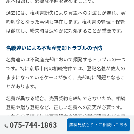
家へ相談し、必要な準備を進めましょう。
過去には、権利書紛失により買主への引渡しが遅れ、契
約解除となった事例も存在します。権利書の管理・保管
は徹底し、紛失時は速やかに対処することが重要です。
名義違いによる不動産売却トラブルの予防
名義違いは不動産売却において頻発するトラブルの一つ
です。特に京都市内の相続物件では、登記名義が故人の
ままになっているケースが多く、売却時に問題となるこ
とがあります。
名義が異なる場合、売買契約を締結できないため、相続
登記や贈与登記など、正しい名義への変更が必要です。
これらの手続きには戸籍謄本や遺産分割協議書などの書
075-744-1863
無料見積もり・ご相談はこちら
類が必要となり、手続きが長期化する場合もあります。