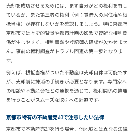
権利書以外の不動産売却時に必要な書類
売却を成功させるためには、まず自分がどの権利を有し
京都市の不動産売却で求められる追加書類
ているか、また第三者の権利（例：賃借人の居住権や根
書類の準備で不動産売却をスムーズに進め
抵当権）が存在しないかを確認しましょう。特に京都府
る
京都市では歴史的背景や都市計画の影響で複雑な権利関
係が生じやすく、権利書類や登記簿の確認が欠かせませ
不動産売却で書類不備を防ぐチェックポイ
ん。事前の権利調査がトラブル回避の第一歩となりま
ント
す。
根抵当権付き物件売却の注意ポイント
例えば、根抵当権がついた不動産は売却自体は可能です
根抵当権がある不動産売却の基礎知識
が、売却前に抹消の手続きが必要となります。専門家へ
不動産売却時に根抵当権を抹消する流れ
の相談や不動産会社との連携を通じて、権利関係の整理
根抵当権付き物件を売却する際の手続き
を行うことがスムーズな取引への近道です。
不動産売却における根抵当権の交渉ポイン
ト
京都市特有の不動産売却で注意したい法律
トラブル防止のための根抵当権事前確認
京都市で不動産売却を行う場合、他地域とは異なる法律
権利関係で生じやすいトラブルと対策法