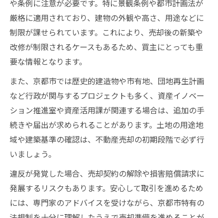
や条例に注意が必要です。特に景観条例や都市計画法が
不動産売却で多い権利関係トラブルの実例
厳格に適用されており、建物の外観や高さ、用途などに
権利関係のトラブルを未然に防ぐ方法
制限が課せられています。これにより、売却後の新築や
権利書紛失時の不動産売却トラブル対策
改修が制限されるケースもあるため、買主にとっても重
要な情報となります。
名義違いによる不動産売却トラブルの予防
専門家に頼る不動産売却トラブル解決術
また、京都市では歴史的建造物や市有地、団地再生計画
資産活用に役立つ京都市の行政動向も解説
など行政が関与するプロジェクトも多く、資産イノベー
ション推進室や資産活用課が関連する場合は、追加の手
京都市の資産活用支援制度と不動産売却
続きや届出が求められることがあります。土地の用途地
不動産売却に影響する京都市の行政動向
域や建築基準の確認は、不動産売却の初期段階で必ず行
京都市資産イノベーション推進室の役割解
いましょう。
説
違反が発覚した場合、売却契約の解除や損害賠償請求に
京都市団地再生計画が不動産売却に与える
発展するリスクもあります。安心して取引を進めるため
影響
には、専門家のアドバイスを受けながら、京都市特有の
京都市有地入札結果から見る売却市場動向
法規制を十分に理解したうえで売却準備を進めることが