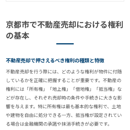
係
不動産売却の流れと権利確認の重要性
京都市で不動産売却における権利
不動産売却時に起こりやすい権利トラブル
の基本
例
権利書の取り扱いが取引成功の鍵となる理由
権利書が不動産売却で担う役割と保管方法
不動産売却で押さえるべき権利の種類と特徴
不動産売却で権利書を渡すタイミングと注
不動産売却を行う際には、どのような権利が物件に付随
意点
しているかを正確に把握することが重要です。不動産の
権利書紛失時の不動産売却に必要な手続き
権利には「所有権」「地上権」「借地権」「抵当権」な
不動産売却で権利書を安全に取り扱うコツ
どが存在し、それぞれ売却時の条件や手続きに大きな影
取引時に権利書が与える安心感と信頼性
響を与えます。特に所有権は最も基本的な権利で、土地
不動産売却時の必要書類とその準備方法
や建物を自由に処分できる一方、抵当権が設定されてい
不動産売却に必要な主な書類一覧と特徴
る場合は金融機関の承諾や抹消手続きが必要です。