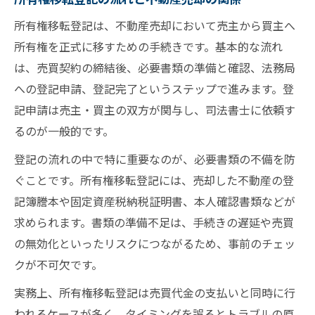
ポイント
所有権移転登記は、不動産売却において売主から買主へ
土地登記申請で書類不備を防ぐチェックリ
所有権を正式に移すための手続きです。基本的な流れ
スト
は、売買契約の締結後、必要書類の準備と確認、法務局
不動産売却の登記必要書類を早めに揃える
への登記申請、登記完了というステップで進みます。登
コツ
記申請は売主・買主の双方が関与し、司法書士に依頼す
不動産売却で起こりがちな登記トラブルの防ぎ
るのが一般的です。
方
登記の流れの中で特に重要なのが、必要書類の不備を防
不動産売却で多い登記漏れと対策方法
ぐことです。所有権移転登記には、売却した不動産の登
所有権移転登記の誤記入によるトラブル回
記簿謄本や固定資産税納税証明書、本人確認書類などが
避術
求められます。書類の準備不足は、手続きの遅延や売買
不動産売却時に登記しない場合の注意点ま
の無効化といったリスクにつながるため、事前のチェッ
とめ
クが不可欠です。
土地売却時の登記遅延トラブルを防ぐ工夫
実務上、所有権移転登記は売買代金の支払いと同時に行
不動産売却で起きる登記トラブル事例と解
われるケースが多く、タイミングを誤るとトラブルの原