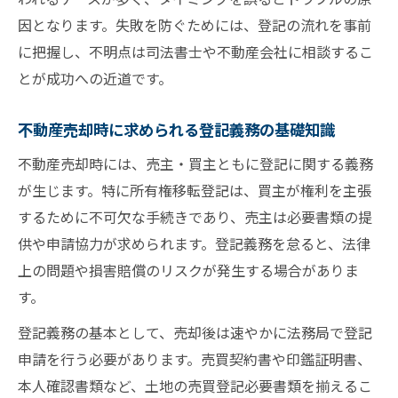
決法
因となります。失敗を防ぐためには、登記の流れを事前
司法書士依頼と自分で手続きする違い比較
に把握し、不明点は司法書士や不動産会社に相談するこ
不動産売却で司法書士に登記依頼するメリ
とが成功への近道です。
ット
不動産売却時に求められる登記義務の基礎知識
自分で登記手続きを行う場合の注意点と比
較
不動産売却時には、売主・買主ともに登記に関する義務
所有権移転登記の依頼と自力手続きの違い
が生じます。特に所有権移転登記は、買主が権利を主張
不動産売却時の登記費用と依頼時の費用差
するために不可欠な手続きであり、売主は必要書類の提
供や申請協力が求められます。登記義務を怠ると、法律
司法書士依頼と自分で登記する流れの違い
上の問題や損害賠償のリスクが発生する場合がありま
す。
登記義務の基本として、売却後は速やかに法務局で登記
申請を行う必要があります。売買契約書や印鑑証明書、
本人確認書類など、土地の売買登記必要書類を揃えるこ