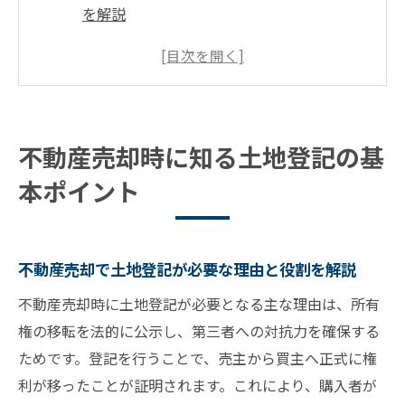
を解説
所有権移転登記の流れと不動産売却の関係
不動産売却時に求められる登記義務の基礎
知識
土地登記の重要性と売却で注意すべき点
不動産売却時に知る土地登記の基
不動産売却と登記しない場合のリスクとは
本ポイント
土地登記を自分でする際の注意点まとめ
不動産売却で登記を自分でするときの手順
所有権移転登記を自分で行う際の準備事項
不動産売却で土地登記が必要な理由と役割を解説
土地売買登記を自分でする場合の失敗例
不動産売却時に土地登記が必要となる主な理由は、所有
不動産売却で登記申請時の書類不備対策
権の移転を法的に公示し、第三者への対抗力を確保する
土地登記を自分で進める際の費用比較
ためです。登記を行うことで、売主から買主へ正式に権
登記タイミングで安心する不動産売却の秘訣
利が移ったことが証明されます。これにより、購入者が