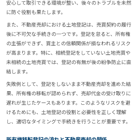
不動産売却に最適な登記タイミングの見極
安心して取引できる環境が整い、後々のトラブルを未然
め方
に防ぐ役割も果たします。
売買契約後の登記手続きスケジュール解説
また、不動産売却における土地登記は、売買契約の履行
不動産売買で登記タイミングを逃さないポ
後に不可欠な手続きの一つです。登記を怠ると、所有権
イント
の主張ができず、買主との信頼関係が損なわれるリスク
登記タイミングと不動産売却の安全な進め
が高まります。特に、相続登記をしていない土地売買や
方
未相続の土地売買では、登記の有無が後の紛争防止に直
結します。
不動産売却と同時履行時の登記手続き注意
点
失敗例として、登記をしないまま不動産売却を進めた結
必要書類をスマートに揃える登記手順ガイド
果、所有権の移転が認められず、売却代金の受け取りに
遅れが生じたケースもあります。このようなリスクを避
不動産売却に必要な登記書類一覧と取得方
けるためにも、土地登記の役割と必要性を正しく理解
法
し、適切なタイミングで手続きを行うことが重要です。
所有権移転登記で求められる書類の確認法
不動産売却時に揃えるべき登記関連資料の
所有権移転登記の流れと不動産売却の関係