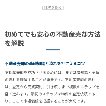
家の売却でやってはいけない注意点とは
不動産売却で後悔しないための準備ポイン
ト
不動産売却方法の選び方と手順の違いを解
初めてでも安心の不動産売却方法
説
を解説
初心者が知るべき不動産売却の成功ステッ
プ
手順がわかる不動産売却の流れ図解
不動産売却の基礎知識と流れを押さえるコツ
不動産売却の流れを図解でわかりやすく解
不動産売却を成功させるためには、まず基礎知識と全体
説
の流れを理解することが重要です。不動産売却の流れ
家を売る手順と必要な準備リストを紹介
は、査定から売買契約、引き渡しまで複数のステップを
不動産売却の流れで重要なチェックポイン
経て進みます。最初のステップは物件の査定依頼であ
ト
り、ここで市場価値を把握することが大切です。
図解で見る不動産売却方法の7ステップ