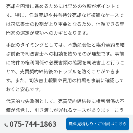
売却を円滑に進めるためには早めの依頼がポイントで
す。特に、任意売却や共有持分売却など複雑なケースで
は司法書士の役割がより重要となるため、信頼できる専
門家の選定が成功へのカギとなります。
手配のタイミングとしては、不動産会社と媒介契約を結
ぶ前後で司法書士への相談を始めるのが理想です。事前
に物件の権利関係や必要書類の確認を司法書士と行うこ
とで、売買契約締結後のトラブルを防ぐことができま
す。また、司法書士報酬や費用の相場も事前に確認して
おくと安心です。
代表的な失敗例として、売買契約締結後に権利関係の不
備が発覚し、引き渡しが遅れるケースがあります。こう
したリスクを避けるためにも、司法書士の早期手配と綿
075-744-1863
無料見積もり・ご相談はこちら
密な打ち合わせが不可欠です。初心者の方は、不動産会