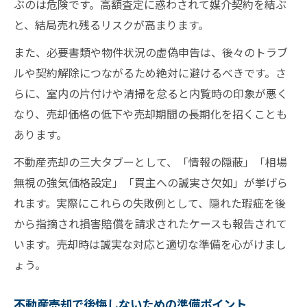
ぶのは危険です。高額査定に惑わされて媒介契約を結ぶ
売却活動を効率よく進めるための実践術
と、結局売れ残るリスクが高まります。
不動産売却で後悔しないための準備と工夫
また、必要書類や物件状況の虚偽申告は、後々のトラブ
司法書士手配や手続き書類の注意点
ルや契約解除につながるため絶対に避けるべきです。さ
不動産売却時の司法書士手配ポイント解説
らに、室内の片付けや清掃を怠ると内覧時の印象が悪く
売却手続きに必要な書類と取得方法のコツ
なり、売却価格の低下や売却期間の長期化を招くことも
司法書士との連携で不動産売却を円滑に進
あります。
める
不動産売却の三大タブーとして、「情報の隠蔽」「相場
不動産売却書類準備時の注意点とミス回避
無視の強気価格設定」「買主への誠実さ欠如」が挙げら
策
れます。実際にこれらの失敗例として、隠れた瑕疵を後
不動産売買流れにおける書類チェックリス
から指摘され損害賠償を請求されたケースも報告されて
ト作成
います。売却時は誠実な対応と適切な準備を心がけまし
住宅ローン残債がある家の売却方法
ょう。
住宅ローン中の家を不動産売却する際の流
れ
不動産売却で後悔しないための準備ポイント