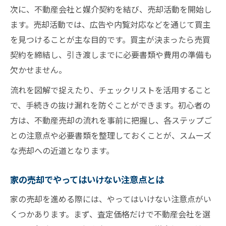
次に、不動産会社と媒介契約を結び、売却活動を開始し
売買契約までの不動産売却の進め方を解説
ます。売却活動では、広告や内覧対応などを通じて買主
不動産売却でやってはいけないNG行動とは
を見つけることが主な目的です。買主が決まったら売買
不動産売却で避けたい三大タブーとその理
契約を締結し、引き渡しまでに必要書類や費用の準備も
由
欠かせません。
家の売却でやってはいけないNG例まとめ
流れを図解で捉えたり、チェックリストを活用すること
不動産売却で失敗しないための注意ポイン
で、手続きの抜け漏れを防ぐことができます。初心者の
ト
方は、不動産売却の流れを事前に把握し、各ステップご
不動産屋が嫌がることを知ってリスク回避
との注意点や必要書類を整理しておくことが、スムーズ
売却活動でやりがちなNG行動と対策方法
な売却への近道となります。
売却活動の失敗を防ぐ成功ポイント集
家の売却でやってはいけない注意点とは
不動産売却活動で大切な成功ポイント解説
家を高く売るための売却方法とコツを公開
家の売却を進める際には、やってはいけない注意点がい
くつかあります。まず、査定価格だけで不動産会社を選
不動産売却の失敗事例から学ぶ成功法則