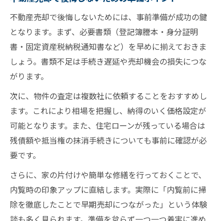
ローン残債ありの不動産売却方法と注意点
不動産売却で後悔しないためには、事前準備が成功の鍵
不動産売却とローン完済の手続きポイント
となります。まず、必要書類（登記簿謄本・身分証明
売却活動時に知っておくべきローン処理の
書・固定資産税納税通知書など）を早めに揃えておきま
流れ
しょう。書類不足は手続き遅延や売却機会の損失につな
がります。
不動産売却時の住宅ローン相談と実践方法
次に、物件の査定は複数社に依頼することをおすすめし
ます。これにより相場を把握し、納得のいく価格設定が
可能となります。また、住宅ローンが残っている場合は
残債額や抵当権の抹消手続きについても事前に確認が必
要です。
さらに、家の片付けや簡単な修繕を行っておくことで、
内覧時の印象アップに直結します。実際に「内覧前に掃
除を徹底したことで早期売却につながった」という体験
談も多く見られます。準備を怠らず一つ一つ着実に進め