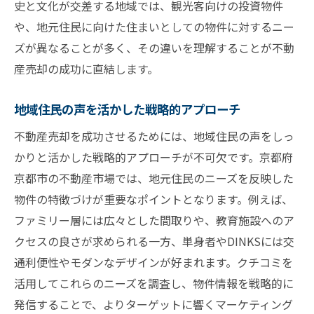
京都府京都市の市場動向変化への柔軟な対
史と文化が交差する地域では、観光客向けの投資物件
応
や、地元住民に向けた住まいとしての物件に対するニー
不動産市場動向が売却に与える影響
ズが異なることが多く、その違いを理解することが不動
産売却の成功に直結します。
クチコミから学ぶ京都府京都市の不動産売却の
秘訣
地域住民の声を活かした戦略的アプローチ
成功者の声から学ぶ京都府京都市の売却術
不動産売却を成功させるためには、地域住民の声をしっ
地域特有のクチコミを活かした売却手法
かりと活かした戦略的アプローチが不可欠です。京都府
クチコミ分析で見つける売却のキーポイン
京都市の不動産市場では、地元住民のニーズを反映した
ト
物件の特徴づけが重要なポイントとなります。例えば、
クチコミを通じた京都府京都市の買い手心
ファミリー層には広々とした間取りや、教育施設へのア
理の理解
クセスの良さが求められる一方、単身者やDINKSには交
不動産売却におけるクチコミのメリットと
通利便性やモダンなデザインが好まれます。クチコミを
注意点
活用してこれらのニーズを調査し、物件情報を戦略的に
クチコミを参考にした売却戦略の実践
発信することで、よりターゲットに響くマーケティング