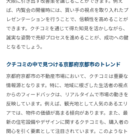
大限に引き出す改善策を講じることができます。例え
却のステップ
ば、内覧会の開催時には、買い手の視点を取り入れたプ
クチコミ活用で可能になるステップアップ
レゼンテーションを行うことで、信頼性を高めることが
京都府京都市での売却におけるクチコミの
できます。クチコミを通じて得た知見を活かしながら、
効果的利用
誠実な姿勢で売却プロセスを進めることが、成功への鍵
クチコミを利用した売却プロセスの最適化
となるでしょう。
クチコミを通じた売却活動の計画立案
成功に導くためのクチコミ活用ステップ
クチコミの中で見つける京都府京都市のトレンド
クチコミを取り入れた戦略的売却アプロー
京都府京都市の不動産市場において、クチコミは重要な
チ
情報源となります。特に、地域に根ざした生活者の視点
京都府京都市のクチコミを駆使して不動産売却
からのフィードバックは、リアルタイムで市場の動きを
を成功させる方法
反映しています。例えば、観光地として人気のあるエリ
アでは、物件の価値が高まる傾向があります。また、最
クチコミから得る京都府京都市の売却ヒン
新の住宅設備やデザインに関するクチコミも、購入者の
ト
関心を引く要素として注目されています。このようなト
クチコミを駆使した効果的なプロモーショ