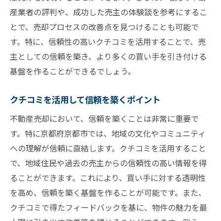
産業者の評判や、成功した売主の体験談を参考にするこ
成功体験をもとにした売却のステップ
とで、売却プロセスの改善点を見つけることも可能で
成功者の声に学ぶ売却成功の鍵
す。特に、信頼性の高いクチコミを活用することで、売
不動産売却で成功するための心構え
主としての信頼を築き、より多くの買い手を引き付ける
不動産売却における京都府京都市の地域文化の
基盤を作ることができるでしょう。
理解
地域文化が不動産売却に与える影響
クチコミを活用して信頼を築くポイント
京都府京都市の文化を活かした売却戦略
不動産売却において、信頼を築くことは非常に重要で
地域文化理解がもたらす不動産売却の成功
す。特に京都府京都市では、地域の文化やコミュニティ
文化を反映したプロモーションのポイント
への理解が信頼に直結します。クチコミを活用すること
地域住民の生活スタイルを売却に活かす方
で、地域住民や過去の売主からの信頼性の高い情報を得
法
ることができます。これにより、買い手に対する透明性
を高め、信頼を築く基盤を作ることが可能です。また、
不動産売却における文化的要素の重要性
クチコミで得たフィードバックを基に、物件の魅力を最
クチコミを活用した京都府京都市での不動産売