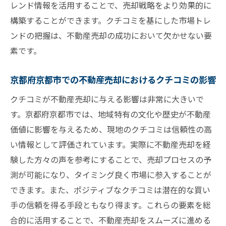
レンド情報を活用することで、売却戦略をより効果的に
ン
構築することができます。クチコミを基にした市場トレ
クチコミで築く信頼と購入者との関係構築
ンドの把握は、不動産売却の成功において欠かせない要
クチコミを活かした売却ターゲティング
素です。
京都府京都市の不動産売却におけるクチコ
ミ戦略
京都府京都市での不動産売却におけるクチコミの影響
成功事例から学ぶクチコミ活用法
クチコミが不動産売却に与える影響は非常に大きいで
す。京都府京都市では、地域特有の文化や歴史が不動産
価値に影響を与えるため、現地のクチコミは信頼性の高
い情報として評価されています。実際に不動産売却を経
験した方々の声を参考にすることで、売却プロセスの予
測が可能になり、タイミング良く市場に参入することが
できます。また、ポジティブなクチコミは潜在的な買い
手の信頼を得る手段ともなり得ます。これらの要素を総
合的に活用することで、不動産売却をスムーズに進める