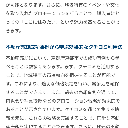
失敗談から得る教訓京都府京都市での不動産売
が可能となります。さらに、地域特有のイベントや文化
却
を取り入れたプロモーションを行うことで、購入者にと
よくある失敗例とその回避策
っての「ここに住みたい」という魅力を高めることがで
きます。
失敗したケースから学ぶ効果的な改善点
不動産売却における不要なリスクの回避法
不動産売却成功事例から学ぶ効果的なクチコミ利用法
再び失敗しないための心構えと準備
不動産売却において、京都府京都市での成功事例から学
失敗談を通じて得る売却のヒント
べることは数多くあります。まず、クチコミを活用する
京都府京都市での過去の失敗から学ぶ教訓
ことで、地域特有の市場動向を把握することが可能で
成功体験を参考に京都府京都市で不動産売却を
す。これにより、適切な価格設定を行い、競争力を確保
目指そう
することができます。また、過去の売却事例を通じて、
成功者の事例を活かした戦略の策定
内覧会や写真撮影などのプロモーション戦略が効果的で
成功体験から学ぶ効果的な売却プラン
あることが示されています。クチコミを通じて集まる情
京都府京都市での成功者に学ぶ市場の捉え
報を元に、これらの戦略を実践することで、円滑な不動
方
産売却を実現することができます。さらに、地元の不動