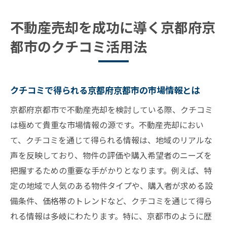
コミ利用法
不動産売却を成功に導く京都府京
クチコミを活用して信頼を築くポイント
都市のクチコミ活用法
クチコミの中で見つける京都府京都市のト
レンド
京都府京都市での不動産売却におけるクチ
クチコミで得られる京都府京都市の市場情報とは
コミの影響
京都府京都市で不動産売却を検討している際、クチコミ
地域特有の市場動向を理解して不動産売却をス
は極めて貴重な市場情報の源です。不動産売却におい
ムーズに
て、クチコミを通じて得られる情報は、地域のリアルな
京都府京都市の市場動向を把握する方法
声を反映しており、物件の評価や購入希望者のニーズを
地域特有の動向を知るためのリサーチ術
把握するための重要な手がかりとなります。例えば、特
市場動向を活かした売却タイミングの見極
定の地域で人気のある物件タイプや、購入者が求める設
め
備条件、価格帯のトレンドなど、クチコミを通じて得ら
地域の特性を活かした売却戦略の立案
れる情報は多岐にわたります。特に、京都市のように歴