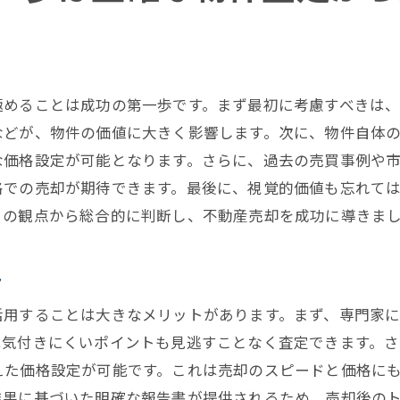
ターゲットバイヤーを明確にするステップ
効果的な広告媒体の選び方
魅力的な物件紹介の作り方
極めることは成功の第一歩です。まず最初に考慮すべきは
ソーシャルメディアを活用したプロモーション
などが、物件の価値に大きく影響します。次に、物件自体
オープンハウスイベントの企画と実施
な価格設定が可能となります。さらに、過去の売買事例や
売却戦略におけるデータ分析の重要性
格での売却が期待できます。最後に、視覚的価値も忘れて
らの観点から総合的に判断し、不動産売却を成功に導きま
適正価格設定が不動産売却の成否を握る鍵となる理由
市場価格と物件特性のバランス
ト
価格設定の失敗がもたらす影響
価格交渉を有利に進める方法
活用することは大きなメリットがあります。まず、専門家
は気付きにくいポイントも見逃すことなく査定できます。
タイムリーな価格調整の必要性
えた価格設定が可能です。これは売却のスピードと価格に
価格設定における心理的要素の考慮
結果に基づいた明確な報告書が提供されるため、売却後の