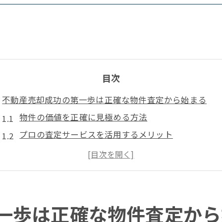
目次
不動産売却成功の第一歩は正確な物件査定から始まる
物件の価値を正確に見極める方法
プロの査定サービスを活用するメリット
自分で行う査定とプロの査定の違い
地域市場の動向を把握する重要性
査定前に準備すべき資料と情報
オンライン査定ツールの有効活用法
一歩は正確な物件査定から
戦略的マーケティングで不動産売却を加速させる方法