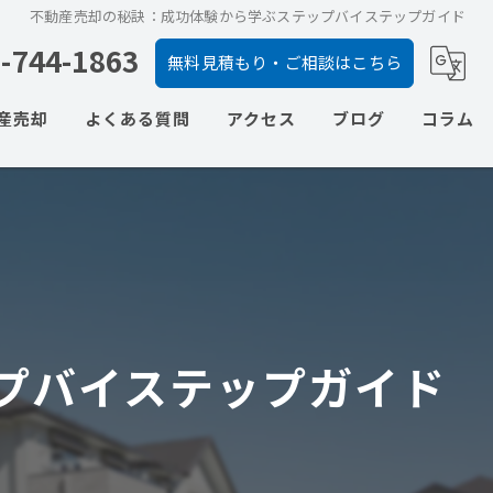
不動産売却の秘訣：成功体験から学ぶステップバイステップガイド
-744-1863
無料見積もり・ご相談はこちら
産売却
よくある質問
アクセス
ブログ
コラム
の相談
ての相談
ションの相談
の相談
プバイステップガイド
の相談