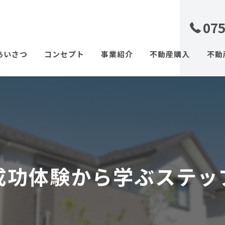
075
あいさつ
コンセプト
事業紹介
不動産購入
不動
土地
戸建
マン
相続
成功体験から学ぶステッ
離婚