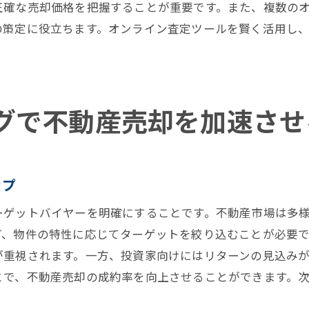
正確な売却価格を把握することが重要です。また、複数の
各ステップでの専門家の役割
の策定に役立ちます。オンライン査定ツールを賢く活用し
初心者におすすめのオンラインリソース
心の準備とストレス対策
不動産売却成功体験に基づくステップバイステップガイ
グで不動産売却を加速させ
成功者の体験談から学ぶ要点
ステップごとの具体的な成功事例
売却成功に寄与した要因の分析
体験を基にしたチェックリスト作成
ップ
成功体験を再現するための準備
ーゲットバイヤーを明確にすることです。不動産市場は多
ケーススタディで見る売却プロセス
ど、物件の特性に応じてターゲットを絞り込むことが必要
が重視されます。一方、投資家向けにはリターンの見込み
とで、不動産売却の成約率を向上させることができます。