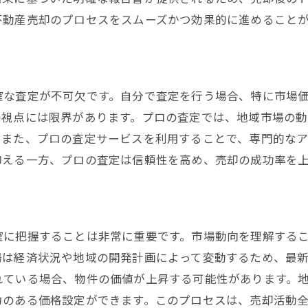
競合物件と比較した価格戦略
不動産売却のプロセスをスムーズかつ効果的に進めること
不動産売却を成功させるための効果的なアプローチとは
ステージングで物件の魅力を最大化
買い手の視点を取り入れた改善策
確な査定が不可欠です。自分で査定を行う場合、特に市場
法律と規制を遵守した売却準備
の視点には限界があります。プロの査定では、地域市場の
タイミングを見極めた売却開始
。また、プロの査定サービスを利用することで、専門的な
信頼できるパートナー選びのポイント
抑える一方、プロの査定は信頼性を高め、売却の成功率を
迅速な情報共有とコミュニケーション
経験者に学ぶ不動産売却で避けるべき落とし穴
初心者が陥りやすい誤解の解消
確に把握することは非常に重要です。市場動向を理解する
経験者の失敗談から得る教訓
場は経済状況や地域の開発計画によって変動するため、最
法的トラブルを避けるための注意点
れている場合、物件の価値が上昇する可能性があります。
買い手との価格交渉での失敗事例
力のある価格設定ができます。このプロセスは、売却活動