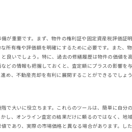
マーケティング戦略における盲点
売却プロセスでの計画的な見直し
不動産売却後に知っておくべき振り返りと改善の重要性
売却後の市場動向の確認
準備が重要です。まず、物件の権利証や固定資産税評価証
次回売却に向けたフィードバック
的な所有権や評価額を明確にするために必要です。また、
振り返りを基にした資産管理
くと良いでしょう。特に、過去の修繕履歴は物件の価値を
売却経験を活かした新たな投資戦略
画などの情報も把握しておくと、査定額にプラスの影響を
に進め、不動産売却を有利に展開することができるでしょ
法律的側面から見た売却後の手続き
売却後のコミュニケーションの継続
実践的な不動産売却ステップで初心者も安心して進めら
売却プロセスの全体像を理解する
段階で大いに役立ちます。これらのツールは、簡単に自分
しかし、オンライン査定の結果だけに頼るのではなく、地
ステップごとの詳細なスケジュール
考値であり、実際の市場価格と異なる場合があります。し
予算計画と資金繰りのポイント