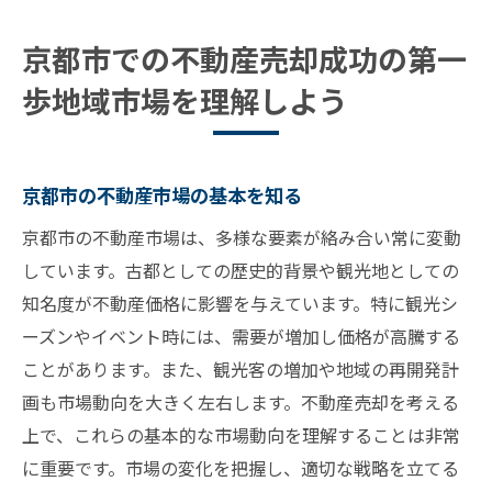
競合物件と差別化する方法
京都市での不動産売却成功の第一
専門家の助言で市場理解を深める
歩地域市場を理解しよう
不動産売却の新たな視点京都市ならではの戦略
とは
地域文化を反映した売却戦術
京都市の不動産市場の基本を知る
地域の観光資源を最大限に活用する
京都市の不動産市場は、多様な要素が絡み合い常に変動
京都市内での効果的な広告手法
しています。古都としての歴史的背景や観光地としての
地元の不動産業者との連携の重要性
知名度が不動産価格に影響を与えています。特に観光シ
エコロジー志向の買い手をターゲットにす
ーズンやイベント時には、需要が増加し価格が高騰する
る
ことがあります。また、観光客の増加や地域の再開発計
京都の季節変動に対応した売却計画
画も市場動向を大きく左右します。不動産売却を考える
上で、これらの基本的な市場動向を理解することは非常
地域特性を活かした不動産売却の秘訣
に重要です。市場の変化を把握し、適切な戦略を立てる
不動産価値を高めるリノベーションの提案