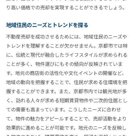
買い手層を意識した物件価値の訴求
り高い価格での売却を実現することができるでしょう。
プロモーション戦略で差をつける
地域住民のニーズとトレンドを探る
視覚的に魅力的な物件紹介のテクニック
オンラインとオフラインの広告を融合する
不動産売却を成功させるためには、地域住民のニーズや
トレンドを理解することが欠かせません。京都市では特
地域特有の法律と税制を活用した売却計画
に、伝統と現代が融合したライフスタイルが求められる
不動産売却の成功に必要な地域特有の知識を学
ことが多く、物件選びにもその傾向が反映されていま
ぶ
す。地元の商店街の活性化や文化イベントの開催など、
京都市内の不動産法規制を把握する
地域の動向を把握することで、住民が求める住環境を把
地域の不動産歴史を学んで売却に活かす
握することができます。また、京都市内では観光地が多
地域ごとの買い手の嗜好を理解する
く、訪れる人々が求める短期賃貸物件や二次的住居とし
地元住民の協力を得るためのコミュニケー
ての需要も高まっています。こうしたニーズに合わせ
ション
て、物件の魅力をアピールすることで、売却活動をより
市内の交通やインフラ状況を活用する
効果的に進めることが可能です。地元のニーズを反映し