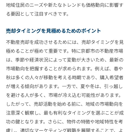
地域住民のニーズや新たなトレンドも価格動向に影響す
成功事例から学ぶ売却戦略のポイント
る要因として注目すべきです。
不動産売却を成功させるための市場動向の重要
性
売却タイミングを見極めるためのポイント
市場動向を情報源から効率的に収集する
不動産売却を成功させるためには、売却タイミングを見
データを活用した戦略的売却の勧め
極めることが極めて重要です。特に京都市の不動産市場
競合分析を行い市場の変化に対応する
は、季節や経済状況によって変動が大きいため、最新の
市場動向を把握することが求められます。例えば、春や
市場トレンドと価格設定の関係性を理解す
秋は多くの人々が移動を考える時期であり、購入希望者
る
が増える傾向があります。一方で、夏や冬は、引っ越し
不確実な市場でのリスク管理法
を避ける人が多く、市場が冷え込む可能性があります。
経済指標が不動産売却に与える影響を探る
したがって、売却活動を始める前に、地域の市場動向を
京都市で有利に不動産を売却するためのアプロ
注意深く観察し、最も有利なタイミングを選ぶことが成
ーチ
功の鍵となります。さらに、物件の特徴や地域特性を考
売却価格を最大化するための交渉術
慮し、適切なマーケティング戦略を展開することで、よ