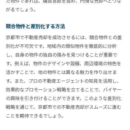
不動産評価に影響を与える地域要素を分析
た物件であれば、購買意欲を高め、円滑な売却へとつな
がるでしょう。
京都市での不動産取引をスムーズに進めるため
の鍵
競合物件と差別化する方法
信頼できる不動産エージェントの選び方
京都市で不動産売却を成功させるには、競合物件との差
契約プロセスを効率化するためのヒント
別化が不可欠です。地域内の類似物件を徹底的に分析
買い手との交渉を成功に導く技法
し、自身の物件の独自の強みを見つけることが重要で
取引中のトラブルを未然に防ぐ策
す。例えば、物件のデザインや設備、周辺環境の特色を
売却完了までのスケジュール管理
活かすことで、他の物件とは異なる魅力を作り出せま
地域の取引慣習を理解した安心取引
す。また、プロの不動産エージェントの知見を活用し、
効果的なプロモーション戦略を立てることで、バイヤー
の興味を引き付けることができます。このような差別化
戦略を通じて、京都市での不動産売却がスムーズに進む
ことを期待できるでしょう。