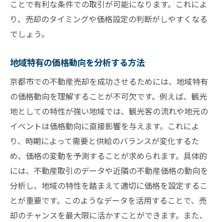
ことで有利な条件での取引が可能になります。これによ
伝統的建物の魅力をアピールする
り、売却のタイミングや価格設定の判断がしやすくなる
京都市ならではの地域資源を強調する
でしょう。
地域住民の声を反映した売却活動
コミュニティイベントを活用したプロモー
地域特有の価格動向を分析する方法
ション
京都市での不動産売却を成功させるためには、地域特有
地元の歴史を活かしたストーリーテリング
の価格動向を理解することが不可欠です。例えば、観光
京都市市場での不動産売却成功に導くステップ
地としての特性が強い地域では、観光客の流れや地元の
売却プロセスの全体像を理解する
イベントは価格動向に直接影響を与えます。これによ
り、時期によって需要と供給のバランスが変化するた
初めての売却でも安心できるステップガイ
め、価格の変動を予測することが求められます。具体的
ド
には、不動産取引のデータや近隣の不動産価格の動向を
売却準備のチェックリストを活用する
分析し、地域の特性を踏まえて適切に価格を設定するこ
地域に特化した売却活動の計画策定
とが重要です。このようなデータを活用することで、売
京都市内での法的手続きをスムーズに進め
却のチャンスを最大限に活かすことができます。また、
る