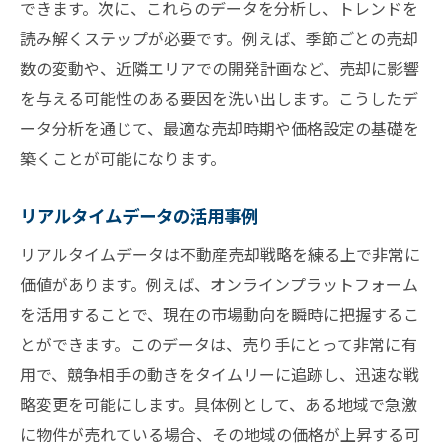
できます。次に、これらのデータを分析し、トレンドを
売却に適した季節を見極める
読み解くステップが必要です。例えば、季節ごとの売却
経済状況の変化と売却タイミングの調整
数の変動や、近隣エリアでの開発計画など、売却に影響
地域ごとの季節効果の違い
を与える可能性のある要因を洗い出します。こうしたデ
経済イベントを活かした売却戦略
ータ分析を通じて、最適な売却時期や価格設定の基礎を
地域特性を活かした効果的な不動産売却戦略
築くことが可能になります。
地域の需要特性を理解する
リアルタイムデータの活用事例
地域別売却時期の違い
リアルタイムデータは不動産売却戦略を練る上で非常に
ローカル市場の動向を活用する
価値があります。例えば、オンラインプラットフォーム
地域特性を反映したマーケティング戦略
を活用することで、現在の市場動向を瞬時に把握するこ
地域内の競争環境を分析する
とができます。このデータは、売り手にとって非常に有
地域特性に応じた物件価値の最大化
用で、競争相手の動きをタイムリーに追跡し、迅速な戦
不動産売却を成功に導く市場データの読み解き
略変更を可能にします。具体例として、ある地域で急激
方
に物件が売れている場合、その地域の価格が上昇する可