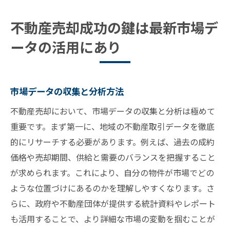
不動産テクノロジーの最新動向
不動産売却成功の鍵は最新市場デ
データドリブンな売却戦略のメリット
ータの活用にあり
市場データで見る不動産売却のタイミングとは
市場データから見る最適な売却時期
経済指標と不動産売却の関連性
市場データの収集と分析方法
需要と供給のバランスを見る方法
不動産売却において、市場データの収集と分析は極めて
売却タイミングの地域差を理解する
重要です。まず第一に、地域の不動産取引データを徹底
市場データを用いたタイミング戦略
的にリサーチする必要があります。例えば、過去の成約
過去のデータから未来を予測する方法
価格や売却期間、供給と需要のバランスを把握すること
が求められます。これにより、自分の物件が市場でどの
不動産売却における季節と経済状況の影響を分
ような位置づけにあるのかを理解しやすくなります。さ
析
らに、政府や不動産団体が提供する統計資料やレポート
季節ごとの売却トレンドの特徴
も活用することで、より詳細な市場の変動を掴むことが
経済指標が不動産市場に与える影響