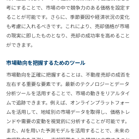
不動産売却で物件価値を最大化するための戦略
考にすることで、市場の中で競争力のある価格を設定す
物件価値を高めるための改善点
ることが可能です。さらに、季節要因や経済状況の変化
市場データに基づく価格設定
も考慮に入れるべきです。これにより、売却価格が市場
売却プロセスの効率化方法
の現実に即したものとなり、売却の成功率を高めること
競争力を高めるプレゼンテーション戦略
ができます。
データドリブンな交渉術
市場動向を把握するためのツール
物件価値最大化の成功事例
市場動向を正確に把握することは、不動産売却の成否を
市場データを駆使した不動産売却のベストプラ
左右する重要な要素です。最新のテクノロジーとデータ
クティス
分析ツールを活用することで、市場の動きをリアルタイ
データ活用の成功例とその要因
ムで追跡できます。例えば、オンラインプラットフォー
市場データを活かしたマーケティング戦略
ムを活用して、地域別の市場データを取得し、価格トレ
売却プロセスにおけるデータの役割
ンドや需要の変動を視覚的に分析することが可能です。
データ分析による売却効果の向上
また、AIを用いた予測モデルを活用することで、未来の
市場データをもとにしたリスク管理