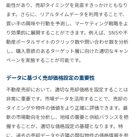
データ分析による市場の把握
能性があり、売却タイミングを見直すきっかけともなり
重要な市場データの見極め方
ます。さらに、リアルタイムデータを利用することで、
買い手の興味や行動を予測し、マーケティング戦略をよ
データを基にした売却戦略の立案
り効果的に展開することができます。例えば、SNSや不
市場データのトレンドを追う方法
動産ポータルサイトのクリック数や問い合わせ数を分析
データを元にした売却活動の改善
し、購入意欲のあるターゲット層に向けた適切なキャン
データ分析の基本ツールとテクニック
ペーンを実施することが可能です。
最適な不動産売却時期を見極める方法とは
市場データと売却時期の関係性
データに基づく売却価格設定の重要性
季節的要因を考慮した売却計画
不動産売却において、適切な売却価格を設定することは
不動産市場の需給バランスを読む
非常に重要です。市場データを活用することで、売却の
タイミングを見極めるための指標
タイミングや物件の価値をより正確に評価できます。最
新の市場動向を分析し、地域の需要と供給バランスを把
過去データから学ぶ売却時期の選び方
握することが、適切な価格設定の基礎となります。特
外部要因が売却時期に与える影響
に、過去の売却データや近隣の類似物件の価格情報を参